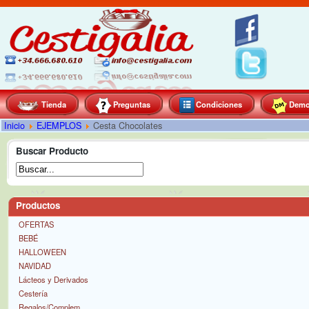
Tienda
Preguntas
Condiciones
Dem
Inicio
EJEMPLOS
Cesta Chocolates
Buscar Producto
Productos
OFERTAS
BEBÉ
HALLOWEEN
NAVIDAD
Lácteos y Derivados
Cestería
Regalos/Complem.