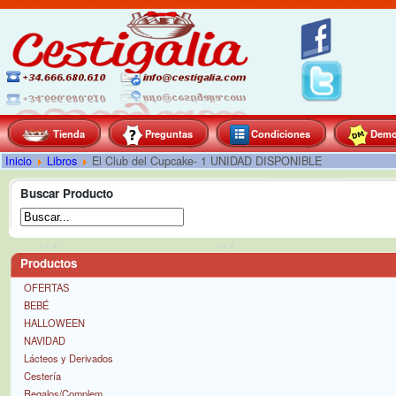
Tienda
Preguntas
Condiciones
Dem
Inicio
Libros
El Club del Cupcake- 1 UNIDAD DISPONIBLE
Buscar Producto
Productos
OFERTAS
BEBÉ
HALLOWEEN
NAVIDAD
Lácteos y Derivados
Cestería
Regalos/Complem.