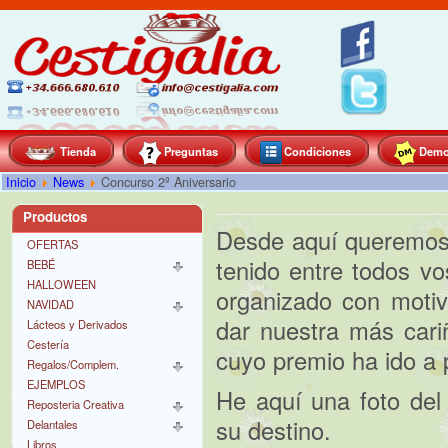
Tienda
Preguntas
Condiciones
Dem
Inicio
News
Concurso 2º Aniversario
Productos
Desde aquí queremos 
OFERTAS
tenido entre todos v
BEBÉ
HALLOWEEN
organizado con motiv
NAVIDAD
dar nuestra más car
Lácteos y Derivados
Cestería
cuyo premio ha ido a 
Regalos/Complem.
EJEMPLOS
He aquí una foto del
Reposteria Creativa
su destino.
Delantales
Libros