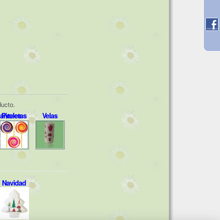
ducto.
Manteles
Piruletas
Velas
Navidad