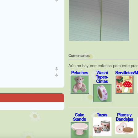
Comentarios
Aún no hay comentarios para este pro
Peluches
Washi
Servilletas/
Tapes-
Cintas
Cake
Tazas
Platos y
Stands
Bandejas