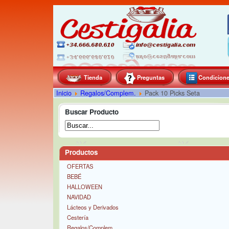
Tienda
Preguntas
Condicion
Inicio
Regalos/Complem.
Pack 10 Picks Seta
Buscar Producto
Productos
OFERTAS
BEBÉ
HALLOWEEN
NAVIDAD
Lácteos y Derivados
Cestería
Regalos/Complem.