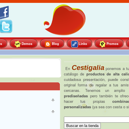
es
Demos
Blog
Links
Promos
Cestigalia
En
ponemos a tu 
catálogo de
productos de alta cali
cuidadosa presentación, puede consti
original forma de regalar a tus am
cercanas. Tenemos un amplio
prediseñadas
pero también te ofrec
hacer tus propias
combina
personalizadas
(ya sea con cesta o si