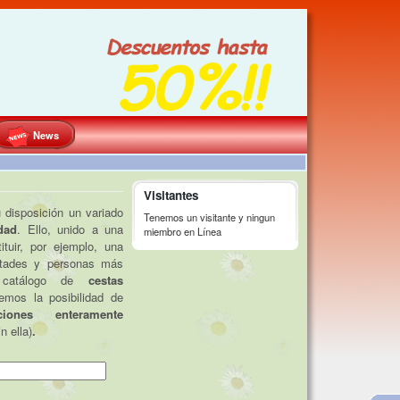
News
Visitantes
disposición un variado
Tenemos un visitante y ningun
dad
. Ello, unido a una
miembro en Línea
tuir, por ejemplo, una
istades y personas más
 catálogo de
cestas
emos la posibilidad de
ciones enteramente
n ella)
.